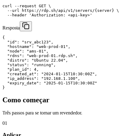
curl
--request
GET
 \

--url
https://rdp.sh/api/v1/servers/{server}
 \

--header
'Authorization: <api-key>'
Resposta
{
"id"
: 
"srv_abc123"
,
"hostname"
: 
"web-prod-01"
,
"node"
: 
"ams-01"
,
"rdns"
: 
"web-prod-01.rdp.sh"
,
"distro"
: 
"Ubuntu 22.04"
,
"status"
: 
"running"
,
"plan_id"
: 
4
,
"created_at"
: 
"2024-01-15T10:30:00Z"
,
"ip_address"
: 
"192.168.1.100"
,
"expiry_date"
: 
"2025-01-15T10:30:00Z"
}
Como começar
Três passos para se tornar um revendedor.
01
Aplicar