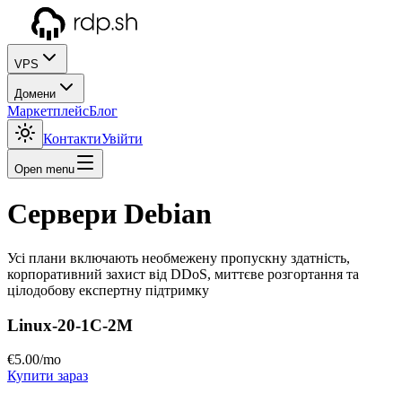
VPS
Домени
Маркетплейс
Блог
Контакти
Увійти
Open menu
Сервери Debian
Усі плани включають необмежену пропускну здатність,
корпоративний захист від DDoS, миттєве розгортання та
цілодобову експертну підтримку
Linux-20-1C-2M
€
5
.00
/mo
Купити зараз