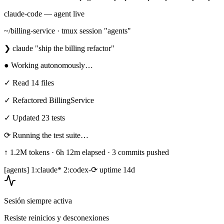
claude-code — agent
live
~/billing-service · tmux session "agents"
❯
claude "ship the billing refactor"
● Working autonomously…
✓
Read 14 files
✓
Refactored BillingService
✓
Updated 23 tests
⟳ Running the test suite…
↑ 1.2M tokens · 6h 12m elapsed · 3 commits pushed
[agents] 1:claude* 2:codex-
⟳ uptime 14d
Sesión siempre activa
Resiste reinicios y desconexiones