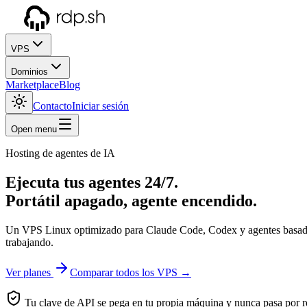
VPS
Dominios
Marketplace
Blog
Contacto
Iniciar sesión
Open menu
Hosting de agentes de IA
Ejecuta tus agentes 24/7.
Portátil apagado, agente encendido.
Un VPS Linux optimizado para Claude Code, Codex y agentes basados e
trabajando.
Ver planes
Comparar todos los VPS →
Tu clave de API se pega en tu propia máquina y nunca pasa por r