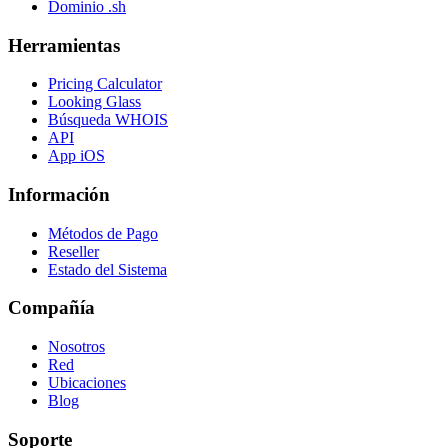
Dominio .sh
Herramientas
Pricing Calculator
Looking Glass
Búsqueda WHOIS
API
App iOS
Información
Métodos de Pago
Reseller
Estado del Sistema
Compañía
Nosotros
Red
Ubicaciones
Blog
Soporte