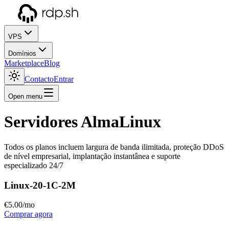
VPS
Domínios
Marketplace
Blog
Contacto
Entrar
Open menu
Servidores AlmaLinux
Todos os planos incluem largura de banda ilimitada, proteção DDoS
de nível empresarial, implantação instantânea e suporte
especializado 24/7
Linux-20-1C-2M
€
5
.00
/mo
Comprar agora