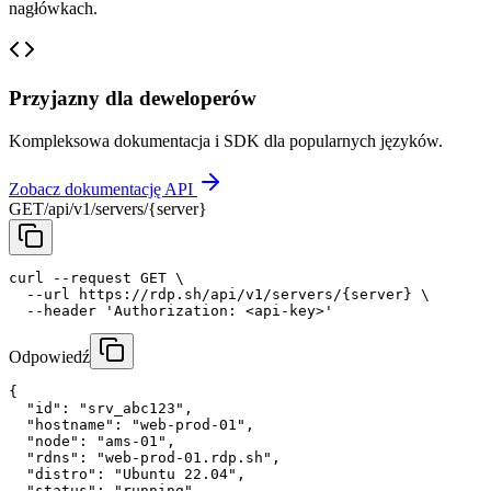
nagłówkach.
Przyjazny dla deweloperów
Kompleksowa dokumentacja i SDK dla popularnych języków.
Zobacz dokumentację API
GET
/api/v1/servers/{server}
curl
--request
GET
 \

--url
https://rdp.sh/api/v1/servers/{server}
 \

--header
'Authorization: <api-key>'
Odpowiedź
{
"id"
: 
"srv_abc123"
,
"hostname"
: 
"web-prod-01"
,
"node"
: 
"ams-01"
,
"rdns"
: 
"web-prod-01.rdp.sh"
,
"distro"
: 
"Ubuntu 22.04"
,
"status"
: 
"running"
,