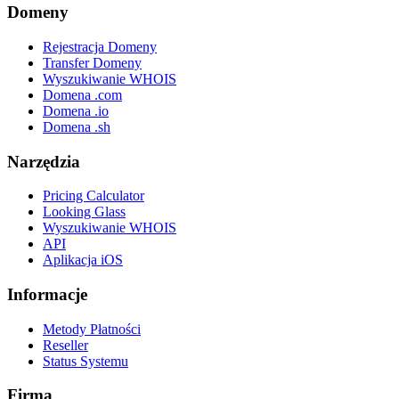
Domeny
Rejestracja Domeny
Transfer Domeny
Wyszukiwanie WHOIS
Domena .com
Domena .io
Domena .sh
Narzędzia
Pricing Calculator
Looking Glass
Wyszukiwanie WHOIS
API
Aplikacja iOS
Informacje
Metody Płatności
Reseller
Status Systemu
Firma