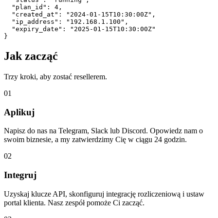
"plan_id"
: 
4
,
"created_at"
: 
"2024-01-15T10:30:00Z"
,
"ip_address"
: 
"192.168.1.100"
,
"expiry_date"
: 
"2025-01-15T10:30:00Z"
}
Jak zacząć
Trzy kroki, aby zostać resellerem.
01
Aplikuj
Napisz do nas na Telegram, Slack lub Discord. Opowiedz nam o
swoim biznesie, a my zatwierdzimy Cię w ciągu 24 godzin.
02
Integruj
Uzyskaj klucze API, skonfiguruj integrację rozliczeniową i ustaw
portal klienta. Nasz zespół pomoże Ci zacząć.